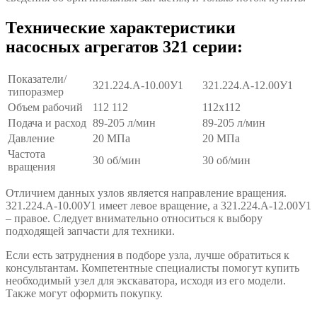
Технические характеристики
насосных агрегатов 321 серии:
Показатели/
321.224.А-10.00У1
321.224.А-12.00У1
типоразмер
Объем рабочий
112 112
112х112
Подача и расход
89-205 л/мин
89-205 л/мин
Давление
20 МПа
20 МПа
Частота
30 об/мин
30 об/мин
вращения
Отличием данных узлов является направление вращения.
321.224.А-10.00У1 имеет левое вращение, а 321.224.А-12.00У1
– правое. Следует внимательно относиться к выбору
подходящей запчасти для техники.
Если есть затруднения в подборе узла, лучше обратиться к
консультантам. Компетентные специалисты помогут купить
необходимый узел для экскаватора, исходя из его модели.
Также могут оформить покупку.