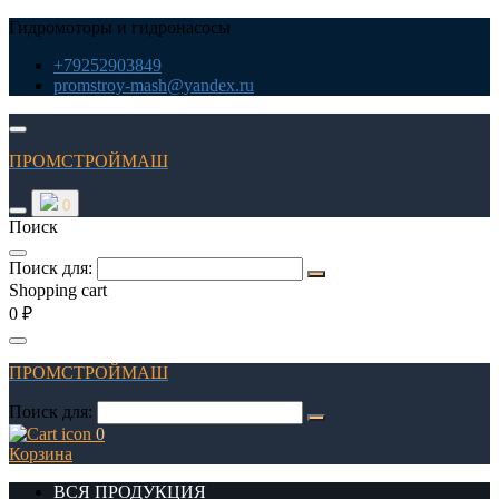
Гидромоторы и гидронасосы
+79252903849
promstroy-mash@yandex.ru
ПРОМСТРОЙМАШ
0
Поиск
Поиск для:
Shopping cart
0 ₽
ПРОМСТРОЙМАШ
Поиск для:
0
Корзина
ВСЯ ПРОДУКЦИЯ