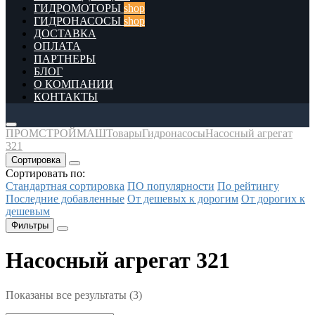
ГИДРОМОТОРЫ
shop
ГИДРОНАСОСЫ
shop
ДОСТАВКА
ОПЛАТА
ПАРТНЕРЫ
БЛОГ
О КОМПАНИИ
КОНТАКТЫ
ПРОМСТРОЙМАШ
Товары
Гидронасосы
Насосный агрегат
321
Сортировка
Сортировать по:
Стандартная сортировка
ПО популярности
По рейтингу
Последние добавленные
От дешевых к дорогим
От дорогих к
дешевым
Фильтры
Насосный агрегат 321
Показаны все результаты (3)