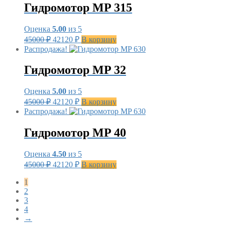
45000 ₽.
Гидромотор MP 315
Оценка
5.00
из 5
Первоначальная
Текущая
45000
₽
42120
₽
В корзину
цена
цена:
Распродажа!
составляла
42120 ₽.
45000 ₽.
Гидромотор MP 32
Оценка
5.00
из 5
Первоначальная
Текущая
45000
₽
42120
₽
В корзину
цена
цена:
Распродажа!
составляла
42120 ₽.
45000 ₽.
Гидромотор MP 40
Оценка
4.50
из 5
Первоначальная
Текущая
45000
₽
42120
₽
В корзину
цена
цена:
составляла
1
42120 ₽.
2
45000 ₽.
3
4
→