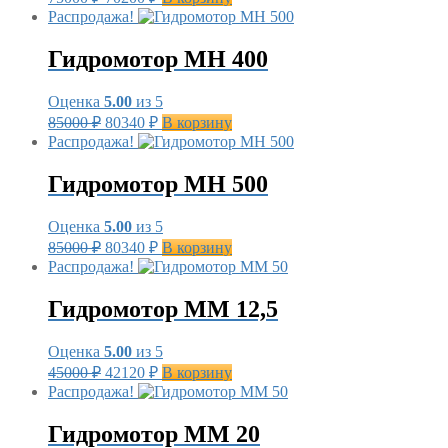
цена
цена:
Распродажа!
составляла
70200 ₽.
75000 ₽.
Гидромотор MH 400
Оценка
5.00
из 5
Первоначальная
Текущая
85000
₽
80340
₽
В корзину
цена
цена:
Распродажа!
составляла
80340 ₽.
85000 ₽.
Гидромотор MH 500
Оценка
5.00
из 5
Первоначальная
Текущая
85000
₽
80340
₽
В корзину
цена
цена:
Распродажа!
составляла
80340 ₽.
85000 ₽.
Гидромотор MM 12,5
Оценка
5.00
из 5
Первоначальная
Текущая
45000
₽
42120
₽
В корзину
цена
цена:
Распродажа!
составляла
42120 ₽.
45000 ₽.
Гидромотор MM 20