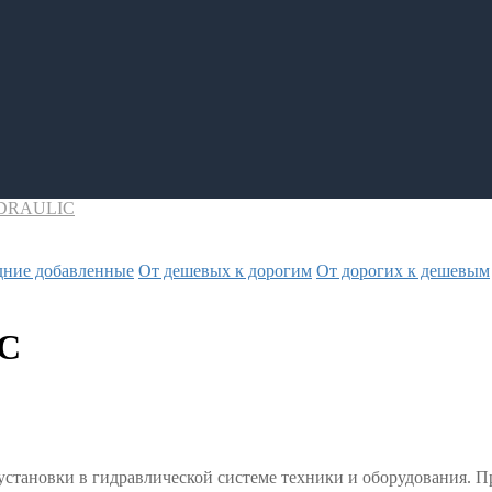
YDRAULIC
дние добавленные
От дешевых к дорогим
От дорогих к дешевым
C
установки в гидравлической системе техники и оборудования. П