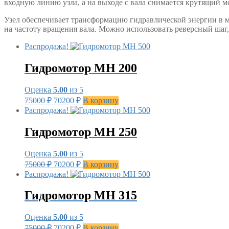
входную линию узла, а на выходе с вала снимается крутящий м
Узел обеспечивает трансформацию гидравлической энергии в м
на частоту вращения вала. Можно использовать реверсный шаг,
Распродажа!
Гидромотор MH 200
Оценка
5.00
из 5
Первоначальная
Текущая
75000
₽
70200
₽
В корзину
цена
цена:
Распродажа!
составляла
70200 ₽.
75000 ₽.
Гидромотор MH 250
Оценка
5.00
из 5
Первоначальная
Текущая
75000
₽
70200
₽
В корзину
цена
цена:
Распродажа!
составляла
70200 ₽.
75000 ₽.
Гидромотор MH 315
Оценка
5.00
из 5
Первоначальная
Текущая
75000
₽
70200
₽
В корзину